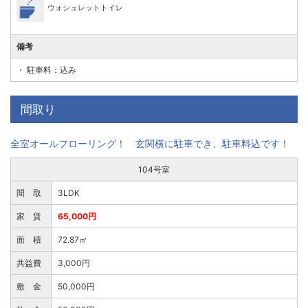
ウォシュレットトイレ
備考
・ 駐車料：込み
間取り
全室オールフローリング！ 玄関横に駐車でき、駐車料込です！
104号室
間 取
3LDK
家 賃
65,000円
面 積
72.87㎡
共益費
3,000円
敷 金
50,000円