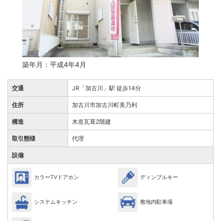
築年月：平成4年4月
交通
JR「加古川」駅 徒歩14分
住所
加古川市加古川町美乃利
構造
木造瓦葺2階建
取引態様
代理
設備
カラーTVドアホン
ディンプルキー
システムキッチン
敷地内駐車場