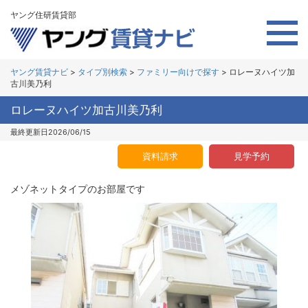
ヤング住研賃貸部
ヤング賃貸ナビ
>
タイプ別検索
>
ファミリー向けで探す
>
ロレーヌハイツ加
古川美乃利
ロレーヌハイツ加古川美乃利
最終更新日2026/06/15
資料請求
見学予約
メゾネットタイプのお部屋です