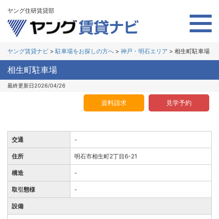
ヤング住研賃貸部
ヤング賃貸ナビ
>
駐車場をお探しの方へ
>
神戸・明石エリア
>
相生町駐車場
相生町駐車場
最終更新日2026/04/26
資料請求
見学予約
交通
-
住所
明石市相生町2丁目6-21
構造
-
取引態様
-
設備