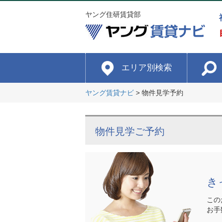
ヤング住研賃貸部
エリア別検索
ヤング賃貸ナビ
>
物件見学予約
物件見学ご予約
き
この
お手