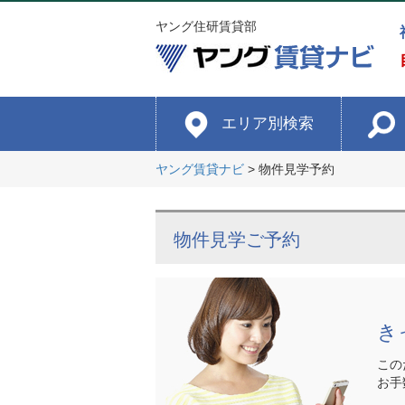
ヤング住研賃貸部
エリア別検索
ヤング賃貸ナビ
>
物件見学予約
物件見学ご予約
き
この
お手